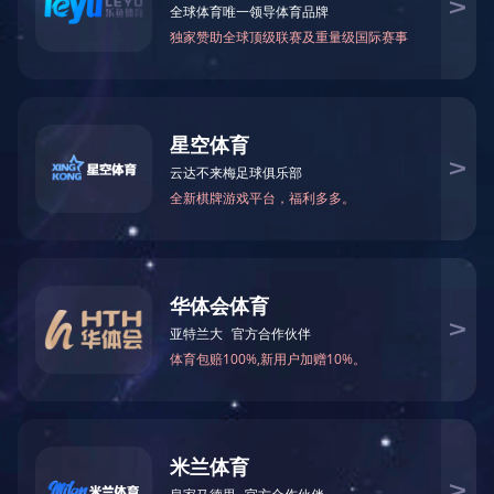
示
投资者关系
新闻资讯
加入我们

招贤纳士
员工福利
全球产业布局

搜索


千亿体育-千亿qianyi(中国)
当前位置：
千亿体育
-
新闻资讯
-
集团要闻
集团要闻
