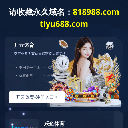
千亿体育
网站千亿体育
千亿体育-千亿qianyi(中国)
公司简介
发展历程
技术创新
企业宣传片
社会责任
产品介绍
千亿体育-千亿qianyi(中国)
触显产业
应用终端产业
产品应用展
示
投资者关系
新闻资讯
加入我们
招贤纳士
员工福利
全球产业布局

网站千亿体育
千亿体育-千亿qianyi(中国)

公司简介
发展历程
技术创新
企业宣传片
社会责任
产品介绍

千亿体育-千亿qianyi(中国)
触显产业
应用终端产业
产品应用展