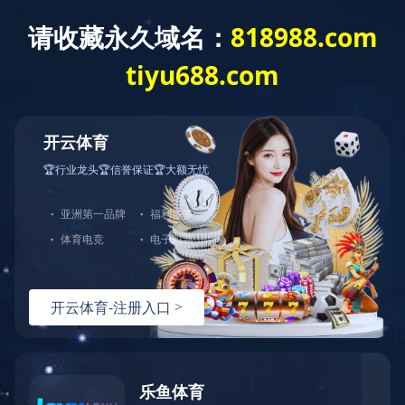
千亿体育
网站千亿体育
千亿体育-千亿qianyi(中国)
公司简介
发展历程
技术创新
企业宣传片
社会责任
产品介绍
千亿体育-千亿qianyi(中国)
触显产业
应用终端产业
产品应用展
示
投资者关系
新闻资讯
加入我们
招贤纳士
员工福利
全球产业布局

网站千亿体育
千亿体育-千亿qianyi(中国)

公司简介
发展历程
技术创新
企业宣传片
社会责任
产品介绍

千亿体育-千亿qianyi(中国)
触显产业
应用终端产业
产品应用展