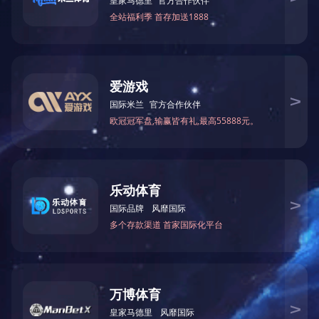
分类：
千亿体育-千亿qianyi(中国)
发布时间：
2025-02-19 16:53:15
访问量：
0
概要:
概要:
详情
发展历程
全球产业布局